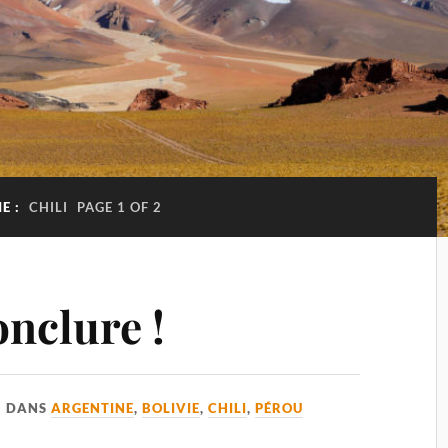
E :
CHILI
PAGE 1 OF 2
onclure !
DANS
ARGENTINE
,
BOLIVIE
,
CHILI
,
PÉROU