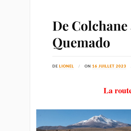
De Colchane
Quemado
DE
LIONEL
ON
16 JUILLET 2023
La rout