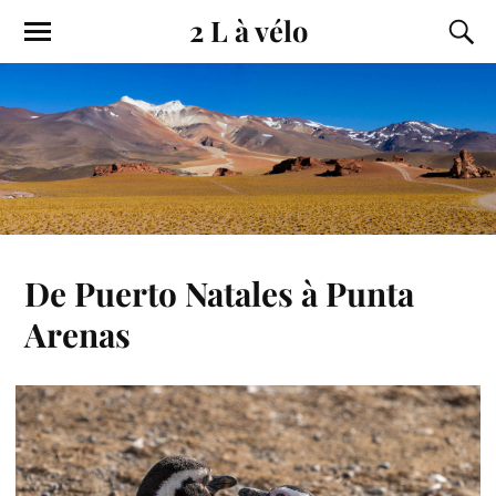
2 L à vélo
De Puerto Natales à Punta
Arenas