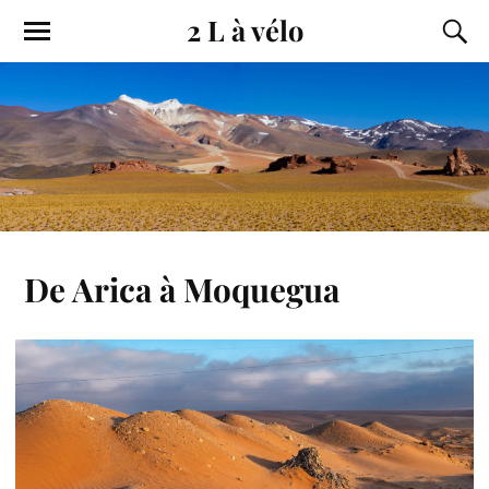
2 L à vélo
De Arica à Moquegua