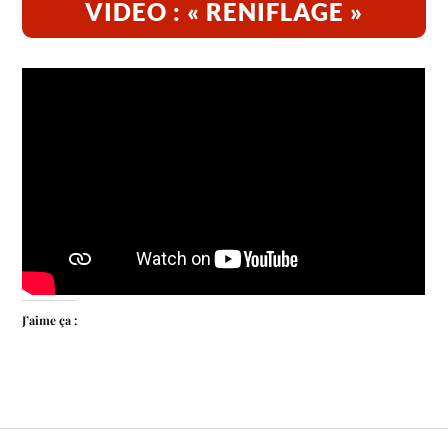
VIDEO : « RENIFLAGE »
J’aime ça :