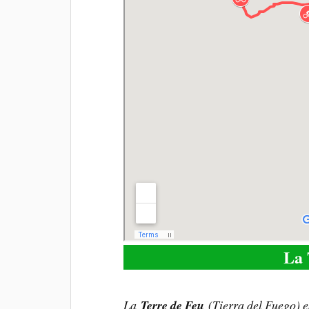
La 
La
Terre de Feu
(Tierra del Fuego) es