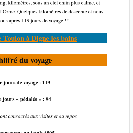
gt kilomètres, sous un ciel enfin plus calme, et
 l’Orme. Quelques kilomètres de descente et nous
 nous après 119 jours de voyage !!!
 Toulon à Digne les bains
hiffré du voyage
 jours de voyage : 119
jours « pédalés » : 94
ont consacrés aux visites et au repos
parcourus au total: 4805