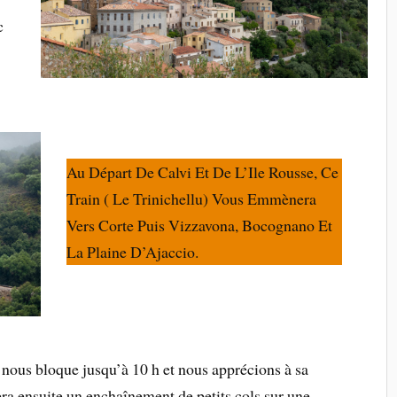
c
Au Départ De Calvi Et De L’Ile Rousse, Ce
Train ( Le Trinichellu) Vous Emmènera
Vers Corte Puis Vizzavona, Bocognano Et
La Plaine D’Ajaccio.
nous bloque jusqu’à 10 h et nous apprécions à sa
sera ensuite un enchaînement de petits cols sur une