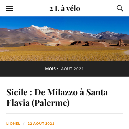
2 L à vélo
MOIS :
AOÛT 2021
Sicile : De Milazzo à Santa
Flavia (Palerme)
LIONEL
22 AOÛT 2021