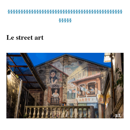
§§§§§§§§§§§§§§§§§§§§§§§§§§§§§§§§§§§§§§§§§§§§
§§§§§
Le street art